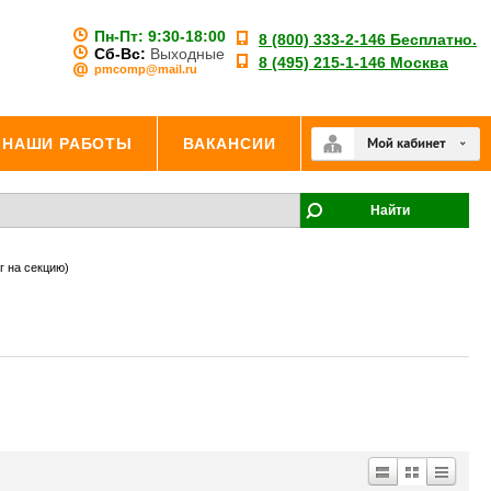
Пн-Пт:
9:30-18:00
8 (800) 333-2-146 Бесплатно.
Сб-Вс:
Выходные
8 (495) 215-1-146 Москва
pmcomp@mail.ru
НАШИ РАБОТЫ
ВАКАНСИИ
Найти
г на секцию)