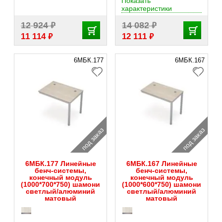
Показать
характеристики
₽
₽
12 924
14 082
₽
₽
11 114
12 111
6МБК.177
6МБК.167
под заказ
под заказ
6МБК.177 Линейные
6МБК.167 Линейные
бенч-системы,
бенч-системы,
конечный модуль
конечный модуль
(1000*700*750) шамони
(1000*600*750) шамони
светлый/алюминий
светлый/алюминий
матовый
матовый