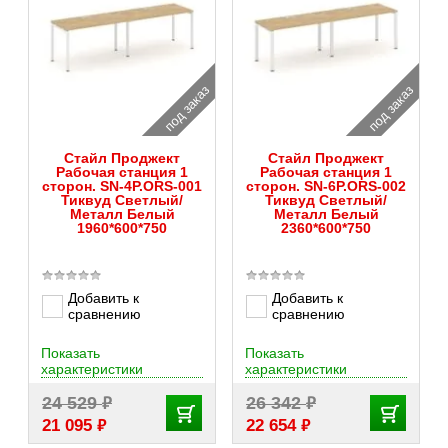
под заказ
под заказ
Стайл Проджект
Стайл Проджект
Рабочая станция 1
Рабочая станция 1
сторон. SN-4P.ORS-001
сторон. SN-6P.ORS-002
Тиквуд Светлый/
Тиквуд Светлый/
Металл Белый
Металл Белый
1960*600*750
2360*600*750
Добавить к
Добавить к
сравнению
сравнению
Показать
Показать
характеристики
характеристики
₽
₽
24 529
26 342
₽
₽
21 095
22 654