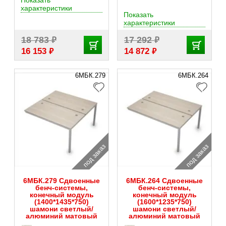
Показать
характеристики
Показать
характеристики
₽
₽
18 783
17 292
₽
₽
16 153
14 872
6МБК.279
6МБК.264
под заказ
под заказ
6МБК.279 Сдвоенные
6МБК.264 Сдвоенные
бенч-системы,
бенч-системы,
конечный модуль
конечный модуль
(1400*1435*750)
(1600*1235*750)
шамони светлый/
шамони светлый/
алюминий матовый
алюминий матовый