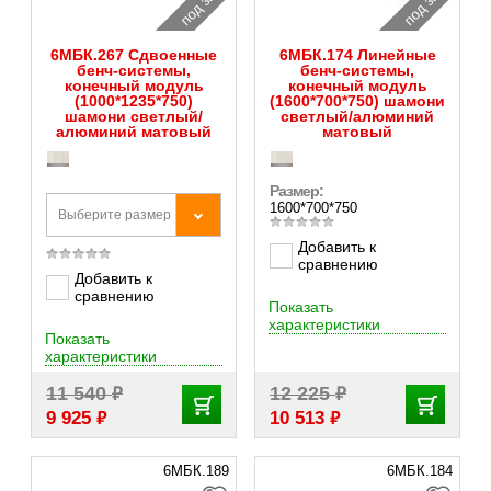
под заказ
под заказ
6МБК.267 Сдвоенные
6МБК.174 Линейные
бенч-системы,
бенч-системы,
конечный модуль
конечный модуль
(1000*1235*750)
(1600*700*750) шамони
шамони светлый/
светлый/алюминий
алюминий матовый
матовый
Размер:
1600*700*750
Выберите размер
Добавить к
сравнению
Добавить к
сравнению
Показать
характеристики
Показать
характеристики
₽
₽
11 540
12 225
₽
₽
9 925
10 513
6МБК.189
6МБК.184