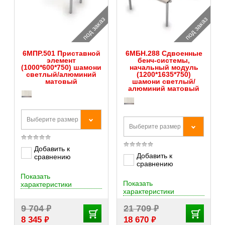
под заказ
под заказ
6МПР.501 Приставной
6МБН.288 Сдвоенные
элемент
бенч-системы,
(1000*600*750) шамони
начальный модуль
светлый/алюминий
(1200*1635*750)
матовый
шамони светлый/
алюминий матовый
Выберите размер
Выберите размер
Добавить к
Добавить к
сравнению
сравнению
Показать
Показать
характеристики
характеристики
₽
₽
9 704
21 709
₽
₽
8 345
18 670