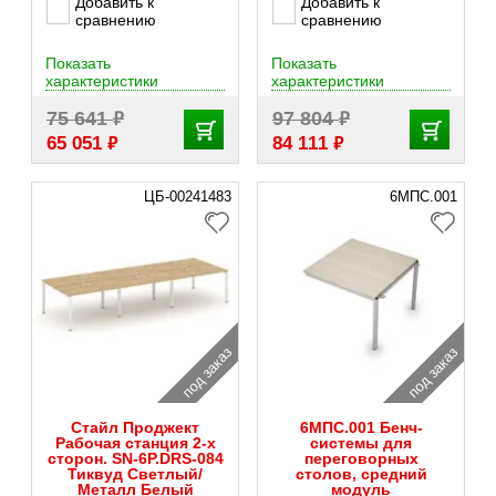
Добавить к
Добавить к
сравнению
сравнению
Показать
Показать
характеристики
характеристики
₽
₽
75 641
97 804
₽
₽
65 051
84 111
ЦБ-00241483
6МПС.001
под заказ
под заказ
Стайл Проджект
6МПС.001 Бенч-
Рабочая станция 2-х
системы для
сторон. SN-6P.DRS-084
переговорных
Тиквуд Светлый/
столов, средний
Металл Белый
модуль