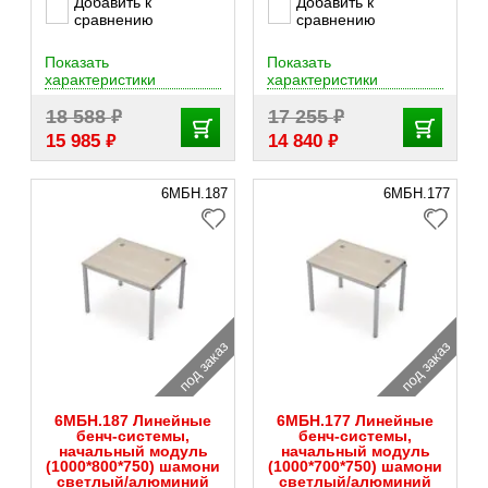
Добавить к
Добавить к
сравнению
сравнению
Показать
Показать
характеристики
характеристики
₽
₽
18 588
17 255
₽
₽
15 985
14 840
6МБН.187
6МБН.177
под заказ
под заказ
6МБН.187 Линейные
6МБН.177 Линейные
бенч-системы,
бенч-системы,
начальный модуль
начальный модуль
(1000*800*750) шамони
(1000*700*750) шамони
светлый/алюминий
светлый/алюминий