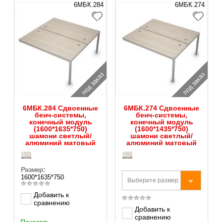
6МБК.284
6МБК.274
под заказ
под заказ
6МБК.284 Сдвоенные
6МБК.274 Сдвоенные
бенч-системы,
бенч-системы,
конечный модуль
конечный модуль
(1600*1635*750)
(1600*1435*750)
шамони светлый/
шамони светлый/
алюминий матовый
алюминий матовый
Размер:
1600*1635*750
Выберите размер
Добавить к
сравнению
Добавить к
сравнению