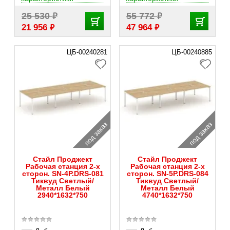
₽
₽
25 530
55 772
₽
₽
21 956
47 964
ЦБ-00240281
ЦБ-00240885
под заказ
под заказ
Стайл Проджект
Стайл Проджект
Рабочая станция 2-х
Рабочая станция 2-х
сторон. SN-4P.DRS-081
сторон. SN-5P.DRS-084
Тиквуд Светлый/
Тиквуд Светлый/
Металл Белый
Металл Белый
2940*1632*750
4740*1632*750