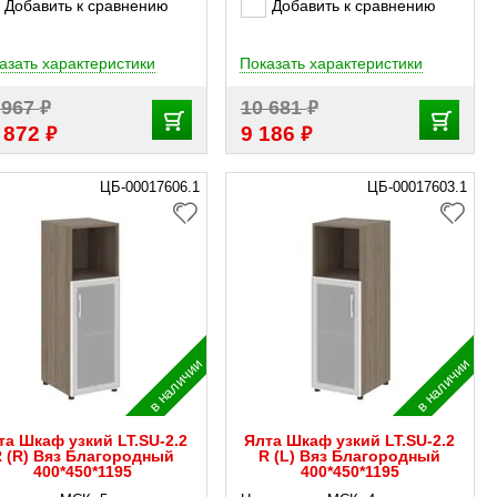
Добавить к сравнению
Добавить к сравнению
азать характеристики
Показать характеристики
₽
₽
 967
10 681
₽
₽
 872
9 186
ЦБ-00017606.1
ЦБ-00017603.1
в наличии
в наличии
та Шкаф узкий LT.SU-2.2
Ялта Шкаф узкий LT.SU-2.2
 (R) Вяз Благородный
R (L) Вяз Благородный
400*450*1195
400*450*1195