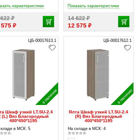
азать характеристики
Показать характеристики
₽
₽
 622
14 622
₽
₽
 575
12 575
ЦБ-00017613.1
ЦБ-00017612.1
в наличии
в наличии
та Шкаф узкий LT.SU-2.4
Ялта Шкаф узкий LT.SU-2.4
 (L) Вяз Благородный
(R) Вяз Благородный
400*450*1195
400*450*1195
складе в МСК: 5
На складе в МСК: 4