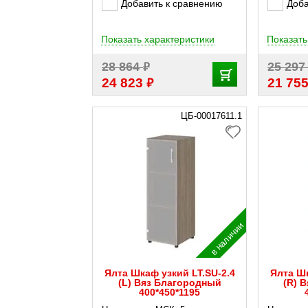
Добавить к сравнению
Доба
Показать характеристики
Показать
₽
28 864
25 29
₽
24 823
21 75
ЦБ-00017611.1
в наличии
Ялта Шкаф узкий LT.SU-2.4
Ялта Шк
(L) Вяз Благородный
(R) 
400*450*1195