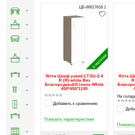
ЦБ-00017618.1
в наличии
Ялта Шкаф узкий LT.SU-2.4
Ялта Шк
R (R) white Вяз
R
Благородный/Стекло White
Благоро
400*450*1195
На склад
Добавить к сравнению
Доба
Показать характеристики
Показать