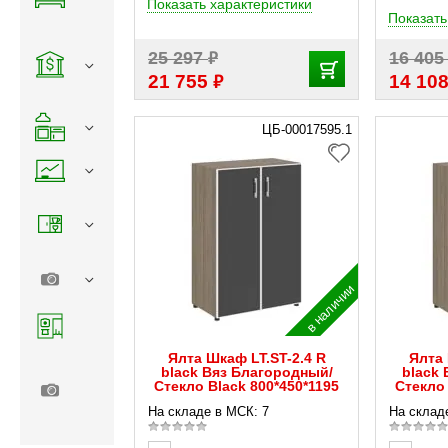
Показать характеристики
Показать
₽
25 297
16 40
₽
21 755
14 10
ЦБ-00017595.1
в наличии
Ялта Шкаф LT.ST-2.4 R
Ялта 
black Вяз Благородный/
black
Стекло Black 800*450*1195
Стекло 
На складе в МСК: 7
На склад