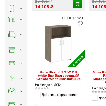
₽
16 405
16 40
₽
14 108
14 10
ЦБ-00017592.1
в наличии
Ялта Шкаф LT.ST-2.2 R
Ялта Шк
white Вяз Благородный/
R
Стекло White 800*450*1195
Благоро
На складе в МСК: 1
На склад
Добавить к сравнению
Доба