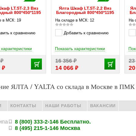
каф LT.ST-2.3 Вяз
Ялта Шкаф LT.ST-2.2 Вяз
Ял
дный 800*450*1195
Благородный 800*450*1195
Бл
е в МСК: 19
На складе в МСК: 12
На 
вить к сравнению
Добавить к сравнению
 характеристики
Показать характеристики
Пок
₽
₽
3
16 356
23
₽
₽
3
14 066
20
ние ЯЛТА / YALTA со склада в Москве в ПМК
И
КОНТАКТЫ
НАШИ РАБОТЫ
ВАКАНСИИ
ипа
8 (800) 333-2-146 Бесплатно.
8 (495) 215-1-146 Москва