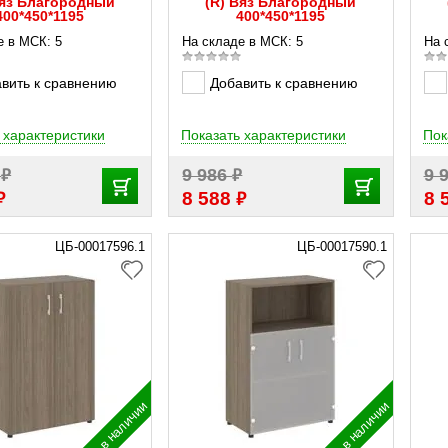
Вяз Благородный
(R) Вяз Благородный
400*450*1195
400*450*1195
е в МСК: 5
На складе в МСК: 5
На 
вить к сравнению
Добавить к сравнению
 характеристики
Показать характеристики
Пок
₽
₽
1
9 986
9 
₽
₽
8 588
8 
ЦБ-00017596.1
ЦБ-00017590.1
в наличии
в наличии