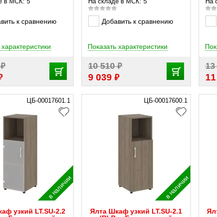
е в МСК: 5
На складе в МСК: 5
На 
вить к сравнению
Добавить к сравнению
 характеристики
Показать характеристики
Пок
₽
₽
0
10 510
13
₽
₽
9 039
11
ЦБ-00017601.1
ЦБ-00017600.1
в наличии
в наличии
аф узкий LT.SU-2.2
Ялта Шкаф узкий LT.SU-2.1
Ял