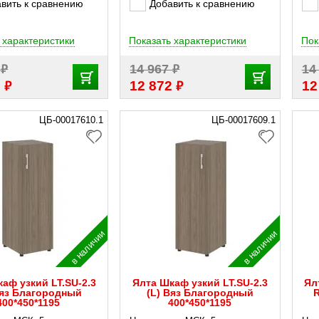
вить к сравнению
Добавить к сравнению
 характеристики
Показать характеристики
Пок
₽
₽
7
14 967
14
₽
₽
5
12 872
12
ЦБ-00017610.1
ЦБ-00017609.1
в наличии
в наличии
аф узкий LT.SU-2.3
Ялта Шкаф узкий LT.SU-2.3
Ял
Вяз Благородный
(L) Вяз Благородный
R
400*450*1195
400*450*1195