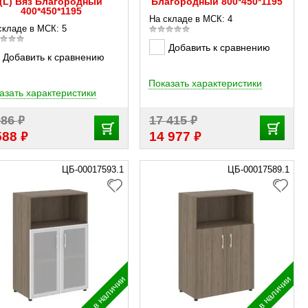
(L) Вяз Благородный
Благородный 800*450*1195
400*450*1195
На складе в МСК: 4
складе в МСК: 5
Добавить к сравнению
Добавить к сравнению
Показать характеристики
азать характеристики
₽
₽
986
17 415
₽
₽
588
14 977
ЦБ-00017593.1
ЦБ-00017589.1
в наличии
в наличии