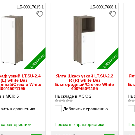
ЦБ-00017615.1
ЦБ-00017608.1
в наличии
в наличии
аф узкий LT.SU-2.4
Ялта Шкаф узкий LT.SU-2.2
Ял
 (L) white Вяз
R (R) white Вяз
дный/Стекло White
Благородный/Стекло White
Бл
400*450*1195
400*450*1195
е в МСК: 5
На складе в МСК: 2
На 
вить к сравнению
Добавить к сравнению
 характеристики
Показать характеристики
Пок