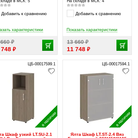
складе в МСК: 5
На складе в МСК: 4
Добавить к сравнению
Добавить к сравнению
азать характеристики
Показать характеристики
₽
₽
 660
13 660
₽
₽
 748
11 748
ЦБ-00017599.1
ЦБ-00017594.1
в наличии
в наличии
та Шкаф узкий LT.SU-2.1
Ялта Шкаф LT.ST-2.4 Вяз