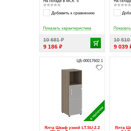
На складе в МСК: 5
На склад
Добавить к сравнению
Доба
Показать характеристики
Показать
₽
10 681
10 51
₽
9 186
9 039
ЦБ-00017602.1
в наличии
Ялта Шкаф узкий LT.SU-2.2
Ялта Шк