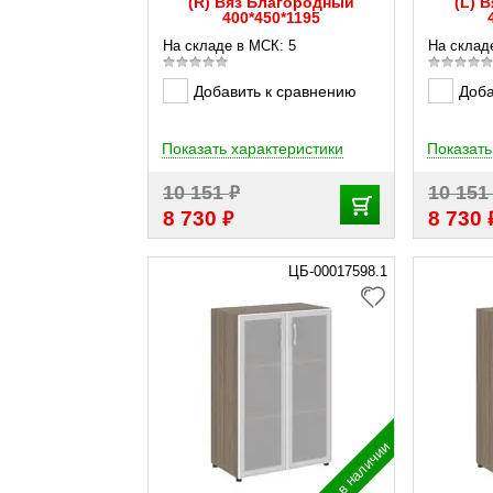
(R) Вяз Благородный
(L) 
400*450*1195
На складе в МСК: 5
На склад
Добавить к сравнению
Доба
Показать характеристики
Показать
₽
10 151
10 15
₽
8 730
8 730
ЦБ-00017598.1
в наличии