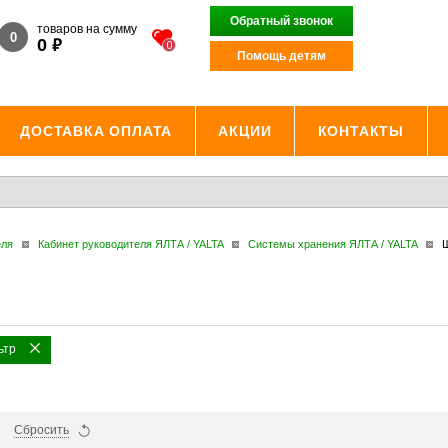
Обратный звонок
товаров на сумму
0
₽
0
0
Помощь детям
ДОСТАВКА ОПЛАТА
АКЦИИ
КОНТАКТЫ
еля
Кабинет руководителя ЯЛТА / YALTA
Системы хранения ЯЛТА / YALTA
Ш
ьтр
Сбросить