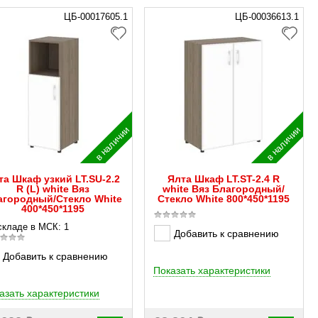
ЦБ-00017605.1
ЦБ-00036613.1
в наличии
в наличии
та Шкаф узкий LT.SU-2.2
Ялта Шкаф LT.ST-2.4 R
R (L) white Вяз
white Вяз Благородный/
агородный/Стекло White
Стекло White 800*450*1195
400*450*1195
складе в МСК: 1
Добавить к сравнению
Добавить к сравнению
Показать характеристики
азать характеристики