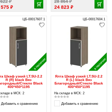
₽
₽
 622
28 864
₽
₽
 575
24 823
ЦБ-00017607.1
ЦБ-00017604.1
в наличии
в наличии
та Шкаф узкий LT.SU-2.2
Ялта Шкаф узкий LT.SU-2.2
R (R) black Вяз
R (L) black Вяз
агородный/Стекло Black
Благородный/Стекло Black
400*450*1195
400*450*1195
складе в МСК: 2
На складе в МСК: 2
Добавить к сравнению
Добавить к сравнению