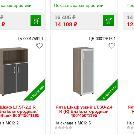
 характеристики
Показать характеристики
Пок
₽
₽
5
16 405
14
₽
₽
8
14 108
12
ЦБ-00017591.1
ЦБ-00017616.1
в наличии
в наличии
Шкаф LT.ST-2.2 R
Ялта Шкаф узкий LT.SU-2.4
Ял
 Вяз Благородный/
R (R) Вяз Благородный
R
Black 800*450*1195
400*450*1195
е в МСК: 2
На складе в МСК: 5
На 