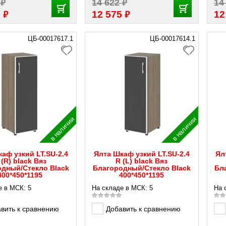
₽
₽
5
14 622
14
₽
₽
8
12 575
12
ЦБ-00017617.1
ЦБ-00017614.1
в наличии
в наличии
аф узкий LT.SU-2.4
Ялта Шкаф узкий LT.SU-2.4
Ял
 (R) black Вяз
R (L) black Вяз
дный/Стекло Black
Благородный/Стекло Black
Бл
400*450*1195
400*450*1195
е в МСК: 5
На складе в МСК: 5
На 
вить к сравнению
Добавить к сравнению