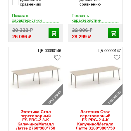
сравнению
сравнению
Показать
Показать
характеристики
характеристики
₽
₽
30 332
32 906
₽
₽
26 086
28 299
ЦБ-00090146
ЦБ-00090147
под заказ
под заказ
Эстетика Стол
Эстетика Стол
переговорный
переговорный
ES.PRG-2.3-K
ES.PRG-2.4-K
Капучино/Металл
Капучино/Металл
Латте 2760*980*750
Латте 3160*980*750