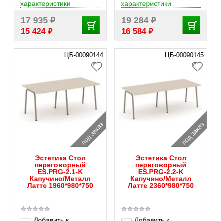
характеристики
характеристики
₽
₽
17 935
19 284
₽
₽
15 424
16 584
ЦБ-00090144
ЦБ-00090145
под заказ
под заказ
Эстетика Стол
Эстетика Стол
переговорный
переговорный
ES.PRG-2.1-K
ES.PRG-2.2-K
Капучино/Металл
Капучино/Металл
Латте 1960*980*750
Латте 2360*980*750
Добавить к
Добавить к