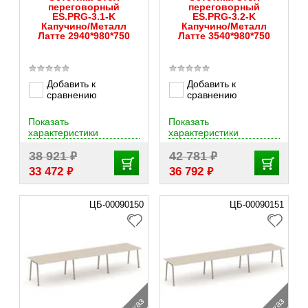
переговорный
переговорный
ES.PRG-3.1-K
ES.PRG-3.2-K
Капучино/Металл
Капучино/Металл
Латте 2940*980*750
Латте 3540*980*750
Добавить к
Добавить к
сравнению
сравнению
Показать
Показать
характеристики
характеристики
₽
₽
38 921
42 781
₽
₽
33 472
36 792
ЦБ-00090150
ЦБ-00090151