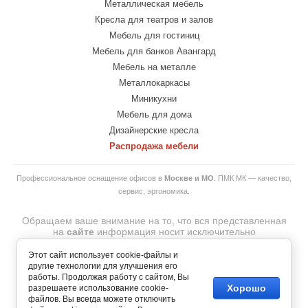
Металлическая мебель
Кресла для театров и залов
Мебель для гостиниц
Мебель для банков Авангард
Мебель на металле
Металлокаркасы
Миникухни
Мебель для дома
Дизайнерские кресла
Распродажа мебели
Профессиональное оснащение офисов в
Москве и МО
. ПМК МК — качество,
сервис, эргономика.
Обращаем ваше внимание на то, что вся представленная
на
сайте
информация носит исключительно
информационный характер и ни при каких
условиях
не
является
публичной
офертой.
Этот сайт использует cookie-файлы и
© 2007-2026 Copyright
другие технологии для улучшения его
ООО "ПМК МЕБЕЛЬНАЯ КОМПАНИЯ"— интернет-магазин
работы. Продолжая работу с сайтом, Вы
офисной и домашней мебели.
Хорошо
разрешаете использование cookie-
.
файлов. Вы всегда можете отключить