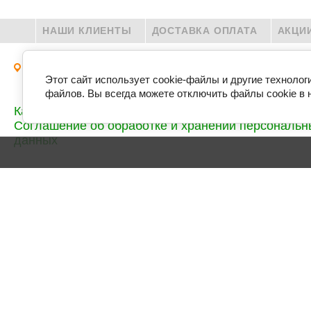
НАШИ КЛИЕНТЫ
ДОСТАВКА ОПЛАТА
АКЦИ
г. Москва Московская обл., поселок городского т
Этот сайт использует cookie-файлы и другие технолог
Горки Ленинские, ул. Западная, вл. 17
файлов. Вы всегда можете отключить файлы cookie в 
Карта сайта
Соглашение об обработке и хранении персональн
данных
Мебель для персонала
Стойки ресепшн
Кабинеты руководителя
Мягкая мебель
Столы
Столы для переговоров
Компьютерные офисные кресла и стулья
Перегородки офисные
Офисные тумбы
Акустические кабины
Офисные шкафы
Вешалки и зеркала
Журнальные столы