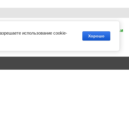
Пн-Пт:
9:30-
Статьи
18:00
разрешаете использование cookie-
Хорошо
Сб-Вс:
Выходные
pmcomp@mail.ru
Создание сайта -
Exclusive
Megagroup.ru
банков Авангард
металле
касы
 дома
е кресла
 мебели