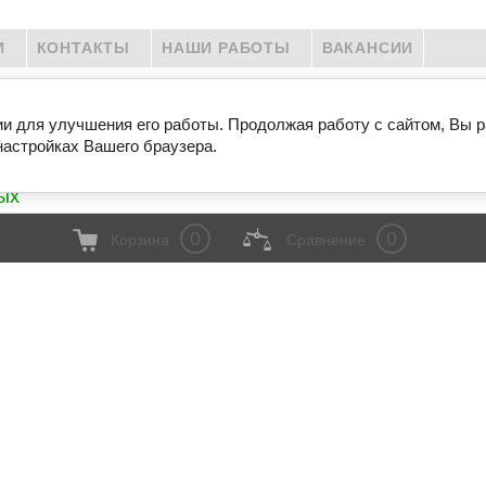
И
КОНТАКТЫ
НАШИ РАБОТЫ
ВАКАНСИИ
ипа
8 (800) 333-2-146 Бесплатно.
ии для улучшения его работы. Продолжая работу с сайтом, Вы 
8 (495) 215-1-146 Москва
настройках Вашего браузера.
ых
0
0
Корзина
Сравнение
Мебель для колл-центров
Мебель для 
Школьная мебель
Мебель на 
Учебный центр
Металлокар
Металлическая мебель
Миникухни
Кресла для театров и залов
Мебель для
Мебель для гостиниц
Дизайнерски
Распродажа