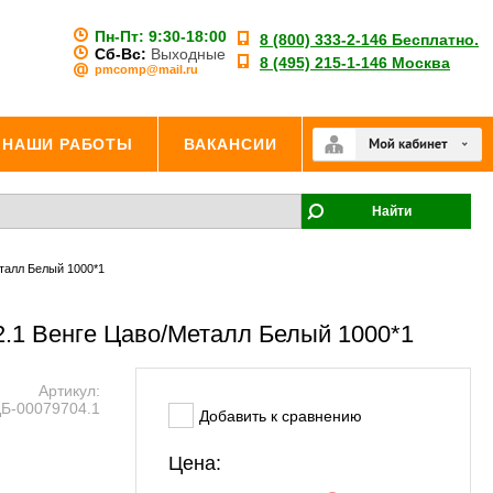
Пн-Пт:
9:30-18:00
8 (800) 333-2-146 Бесплатно.
Сб-Вс:
Выходные
8 (495) 215-1-146 Москва
pmcomp@mail.ru
НАШИ РАБОТЫ
ВАКАНСИИ
Найти
талл Белый 1000*1
2.1 Венге Цаво/Металл Белый 1000*1
Артикул:
Б-00079704.1
Добавить к сравнению
Цена: