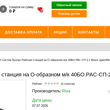
Обратный звонок
товаров на сумму
0
₽
0
0
Помощь детям
ДОСТАВКА ОПЛАТА
АКЦИИ
КОНТАКТЫ
л Систем Куатро Рабочая станция на О-образном м/к 40БО.РАС-СП-2.1 Венге Цаво/Ме
 станция на О-образном м/к 40БО.РАС-СП-
Рейтинг:
(0 голосов)
Производитель:
Riva
Ц
Дата цены:
07.07.2026