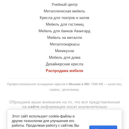
Учебный центр
Металлическая мебель
Кресла для театров и залов
Мебель для гостиниц
Мебель для банков Авангард
Мебель на металле
Металлокаркасы
Миникухни
Мебель для дома
Дизайнерские кресла
Распродажа мебели
Профессиональное оснащение офисов в
Москве и МО
. ПМК МК — качество,
сервис, эргономика.
Обращаем ваше внимание на то, что вся представленная
на
сайте
информация носит исключительно
информационный характер и ни при каких
условиях
не
является
публичной
офертой.
Этот сайт использует cookie-файлы и
© 2007-2026 Copyright
другие технологии для улучшения его
ООО "ПМК МЕБЕЛЬНАЯ КОМПАНИЯ"— интернет-магазин
работы. Продолжая работу с сайтом, Вы