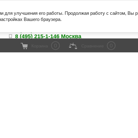
ии для улучшения его работы. Продолжая работу с сайтом, Вы 
И
КОНТАКТЫ
НАШИ РАБОТЫ
ВАКАНСИИ
настройках Вашего браузера.
ипа
8 (800) 333-2-146 Бесплатно.
8 (495) 215-1-146 Москва
0
0
Корзина
Сравнение
ых
Мебель для колл-центров
Мебель для 
Школьная мебель
Мебель на 
Учебный центр
Металлокар
Металлическая мебель
Миникухни
Кресла для театров и залов
Мебель для
Мебель для гостиниц
Дизайнерски
Распродажа