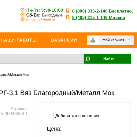
Пн-Пт:
9:30-18:00
8 (800) 333-2-146 Бесплатно.
Сб-Вс:
Выходные
8 (495) 215-1-146 Москва
pmcomp@mail.ru
НАШИ РАБОТЫ
ВАКАНСИИ
Найти
родный/Металл Мок
РГ-3.1 Вяз Благородный/Металл Мок
Артикул:
Б-00046884.1
Добавить к сравнению
Цена: