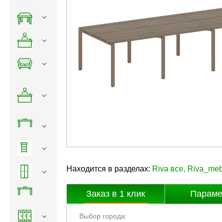
Находится в разделах:
Riva все
,
Riva_meb
Заказ в
1
клик
Параме
Выбор города: