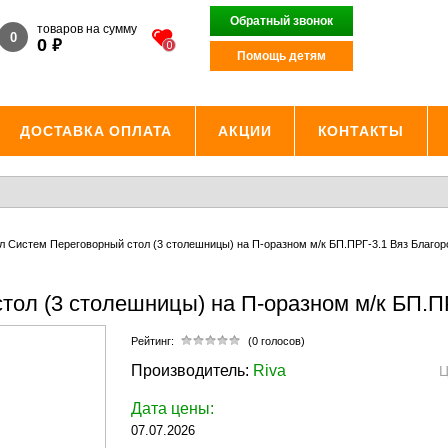
Обратный звонок
товаров на сумму
0
₽
0
0
Помощь детям
ДОСТАВКА ОПЛАТА
АКЦИИ
КОНТАКТЫ
л Систем Переговорный стол (3 столешницы) на П-оразном м/к БП.ПРГ-3.1 Вяз Благо
тол (3 столешницы) на П-оразном м/к БП.П
Рейтинг:
(0 голосов)
Производитель:
Riva
Ц
Дата цены:
07.07.2026