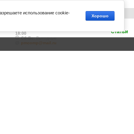
разрешаете использование cookie-
Хорошо
Пн-Пт:
9:30-
Статьи
18:00
Сб-Вс:
Выходные
pmcomp@mail.ru
Создание сайта -
Exclusive
Megagroup.ru
банков Авангард
металле
касы
 дома
е кресла
 мебели